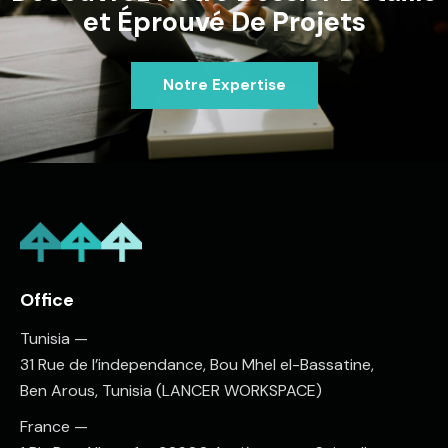
et Éprouvé De Projets
Notre Expertise
Office
Tunisia —
31 Rue de l’independance, Bou Mhel el-Bassatine,
Ben Arous, Tunisia (LANCER WORKSPACE)
France —