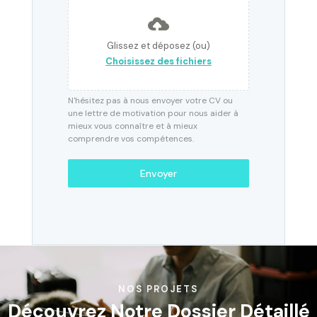
Glissez et déposez (ou)
Choisissez des fichiers
N'hésitez pas à nous envoyer votre CV ou
une lettre de motivation pour nous aider à
mieux vous connaître et à mieux
comprendre vos compétences.
Envoyer
NOS PROJETS
Découvrez Notre Dossier Détaillé