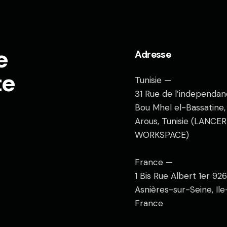
e
Adresse
te
Tunisie —
31 Rue de l’independan
Bou Mhel el-Bassatine
Arous, Tunisie (LANCER
WORKSPACE)
France —
1 Bis Rue Albert 1er 9
Asnières-sur-Seine, Il
France