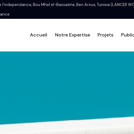
de l'independance, Bou Mhel el-Bassatine, Ben Arous, Tunisia (LANCER 
France
Accueil
Notre Expertise
Projets
Publi
Accueil
Notre Expertise
P