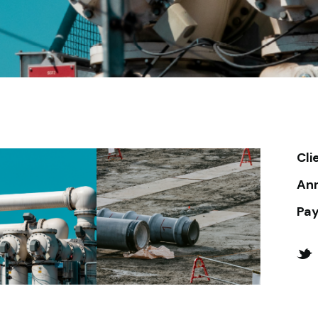
Cli
An
Pa