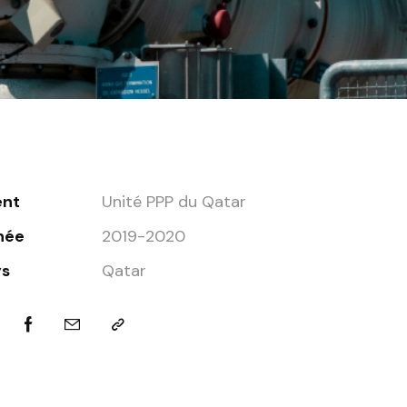
ent
Unité PPP du Qatar
née
2019-2020
ys
Qatar