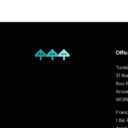
Offi
Tunis
31 Ru
Bou M
Arous
WORK
Fran
1 Bis