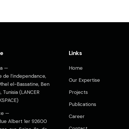
ce
Links
ia —
Home
e de l’independance,
Our Expertise
hel el-Bassatine, Ben
, Tunisia (LANCER
Projects
SPACE)
Publications
ce —
Career
 Rue Albert 1er 92600
Contact