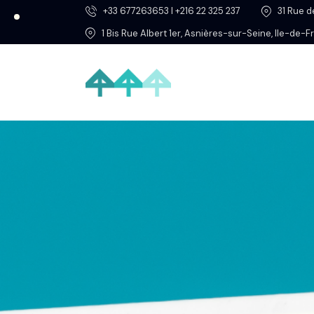
+33 677263653 l +216 22 325 237
31 Rue 
1 Bis Rue Albert 1er, Asnières-sur-Seine, Ile-de-