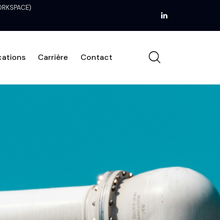
WORKSPACE)
cations
Carrière
Contact
rojets
Publications
Carrière
Contact